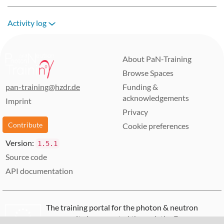
Activity log
About PaN-Training
Browse Spaces
pan-training@hzdr.de
Funding &
acknowledgements
Imprint
Privacy
Contribute
Cookie preferences
Version:
1.5.1
Source code
API documentation
The training portal for the photon & neutron
community is supported through the
European